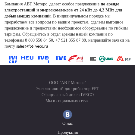
Компания АВТ Моторс
делает особое предложение
по аренде
электростанций и энергокомлексов от 24 кВт до 4,2 МВт для
добывающих компаний
. В индивидуальном порядке мы
проработаем все вопросы по вашим проектам, сделаем выгодное
предложение и предоставим необходимое оборудование по гибким
тарифам. Обращайтесь в отдел аренды нашей компании по
телефонам 8 800 550 84 50, +7 921 355 87 88, направляйте заявки на
почту
sales@fpt-iveco.ru
ООО "АВТ Моторс"
Эксклюзивный дистрибьютор FPT
Официальный дилер IVECO
Мы в социальных сетях:
О нас
Продукция