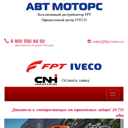
Эксклюзивный дистрибьютор FPT
Официальный дилер IVECO
8 800 550 84 50
sales@fpt-iveco.ru
(бесплатно по всей России)
Оставить заявку
Toggle
navigatio
Двигатели и электростанции от европейского лидера! 24-735
кВт